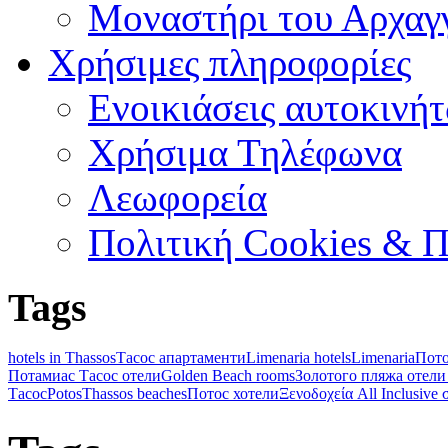
Μοναστήρι του Αρχαγ
Χρήσιμες πληροφορίες
Ενοικιάσεις αυτοκινή
Χρήσιμα Τηλέφωνα
Λεωφορεία
Πολιτική Cookies & 
Tags
hotels in Thassos
Тасос апартаменти
Limenaria hotels
Limenaria
Пото
Потамиас Тасос отели
Golden Beach rooms
Золотого пляжа отели
Тасос
Potos
Thassos beaches
Потос хотели
Ξενοδοχεία All Inclusive