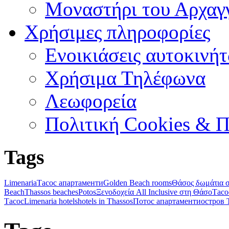
Μοναστήρι του Αρχαγ
Χρήσιμες πληροφορίες
Ενοικιάσεις αυτοκινή
Χρήσιμα Τηλέφωνα
Λεωφορεία
Πολιτική Cookies & 
Tags
Limenaria
Тасос апартаменти
Golden Beach rooms
Θάσος δωμάτια σ
Beach
Thassos beaches
Potos
Ξενοδοχεία All Inclusive στη Θάσο
Тасо
Тасос
Limenaria hotels
hotels in Thassos
Потос апартаменти
остров 