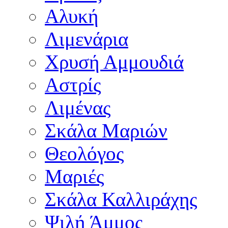
Αλυκή
Λιμενάρια
Χρυσή Αμμουδιά
Αστρίς
Λιμένας
Σκάλα Μαριών
Θεολόγος
Μαριές
Σκάλα Καλλιράχης
Ψιλή Άμμος