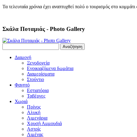
Τα τελευταία χρόνια έχει αναπτυχθεί πολύ ο τουρισμός στο κομμάτι 
Σκάλα Ποταμιάς - Photo Gallery
Διαμονή
Ξενοδοχεία
Ενοικιαζόμενα δωμάτια
Διαμερίσματα
Στούντιο
Φαγητό
Εστιατόρια
Ταβέρνες
Χωριά
Πρίνος
Αλυκή
Λιμενάρια
Χρυσή Αμμουδιά
Αστρίς
Λιμένας