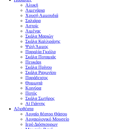
Αλυκή
Λιμενάρια
Χρυσή Αμμουδιά
Σαλιάρα
Αστρίς
Λιμένας
Σκάλα Μαριών
Σκάλα Καλλιράχης
Ψιλή Άμμος
Παραλία Γκιόλα
Σκάλα Ποταμιάς
Πευκάρι
Σκάλα Πρίνου
Σκάλα Ραχωνίου
Παράδεισος
Θυμωνιά
Κοινύρα
Ποτός
Σκάλα Σωτήρος
Αϊ Γιάννης
Αξιοθέατα
Αρχαίο θέατρο Θάσου
Αρχαιολογικό Μουσείο
Ιερό Διόσκουρων