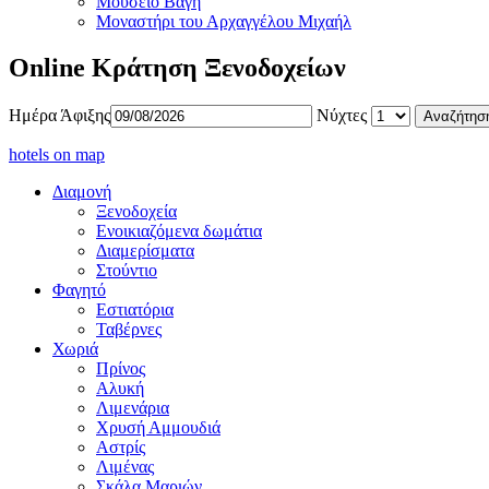
Μουσείο Βαγή
Μοναστήρι του Αρχαγγέλου Μιχαήλ
Online Κράτηση Ξενοδοχείων
Ημέρα Άφιξης
Νύχτες
hotels on map
Διαμονή
Ξενοδοχεία
Ενοικιαζόμενα δωμάτια
Διαμερίσματα
Στούντιο
Φαγητό
Εστιατόρια
Ταβέρνες
Χωριά
Πρίνος
Αλυκή
Λιμενάρια
Χρυσή Αμμουδιά
Αστρίς
Λιμένας
Σκάλα Μαριών