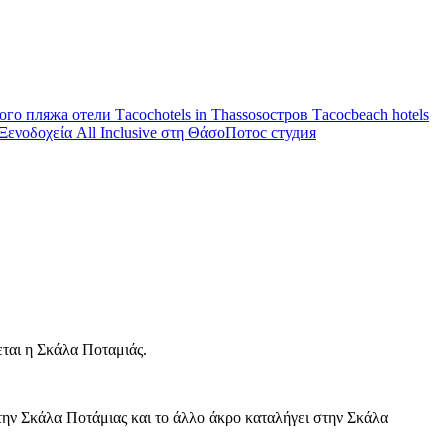
ого пляжа отели Тасос
hotels in Thassos
остров Тасос
beach hotels
Ξενοδοχεία All Inclusive στη Θάσο
Потос студия
εται η Σκάλα Ποταμιάς.
την Σκάλα Ποτάμιας και το άλλο άκρο καταλήγει στην Σκάλα