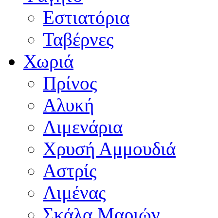
Εστιατόρια
Ταβέρνες
Χωριά
Πρίνος
Αλυκή
Λιμενάρια
Χρυσή Αμμουδιά
Αστρίς
Λιμένας
Σκάλα Μαριών