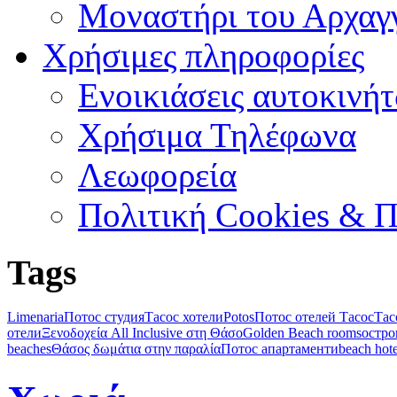
Μοναστήρι του Αρχαγ
Χρήσιμες πληροφορίες
Ενοικιάσεις αυτοκινή
Χρήσιμα Τηλέφωνα
Λεωφορεία
Πολιτική Cookies & 
Tags
Limenaria
Потос студия
Тасос хотели
Potos
Потос отелей Тасос
Тас
отели
Ξενοδοχεία All Inclusive στη Θάσο
Golden Beach rooms
остро
beaches
Θάσος δωμάτια στην παραλία
Потос апартаменти
beach hote