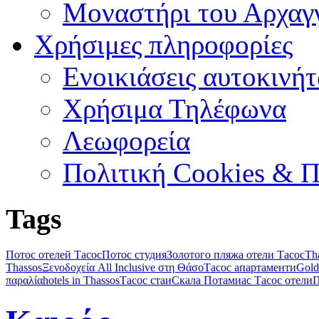
Μοναστήρι του Αρχαγ
Χρήσιμες πληροφορίες
Ενοικιάσεις αυτοκινή
Χρήσιμα Τηλέφωνα
Λεωφορεία
Πολιτική Cookies & 
Tags
Потос отелей Тасос
Потос студия
Золотого пляжа отели Тасос
Tha
Thassos
Ξενοδοχεία All Inclusive στη Θάσο
Тасос апартаменти
Gold
παραλία
hotels in Thassos
Тасос стаи
Скала Потамиас Тасос отели
П