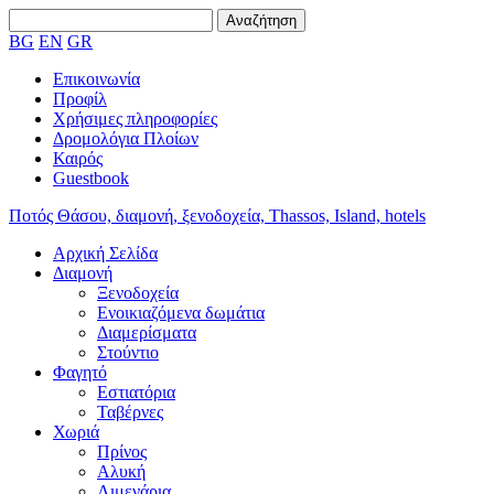
BG
EN
GR
Επικοινωνία
Προφίλ
Χρήσιμες πληροφορίες
Δρομολόγια Πλοίων
Καιρός
Guestbook
Ποτός Θάσου, διαμονή, ξενοδοχεία, Thassos, Island, hotels
Αρχική Σελίδα
Διαμονή
Ξενοδοχεία
Ενοικιαζόμενα δωμάτια
Διαμερίσματα
Στούντιο
Φαγητό
Εστιατόρια
Ταβέρνες
Χωριά
Πρίνος
Αλυκή
Λιμενάρια