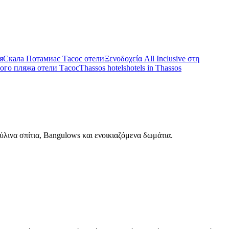
я
Скала Потамиас Тасос отели
Ξενοδοχεία All Inclusive στη
ого пляжа отели Тасос
Thassos hotels
hotels in Thassos
ύλινα σπίτια, Bangulows και ενοικιαζόμενα δωμάτια.