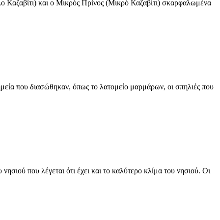
λο Καζαβίτι) και ο Μικρός Πρίνος (Μικρό Καζαβίτι) σκαρφαλωμένα
νημεία που διασώθηκαν, όπως το λατομείο μαρμάρων, οι σπηλιές που
νησιού που λέγεται ότι έχει και το καλύτερο κλίμα του νησιού. Οι