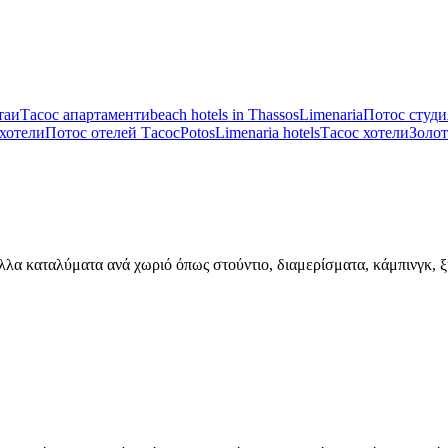
таи
Тасос апартаменти
beach hotels in Thassos
Limenaria
Потос студи
хотели
Потос отелей Тасос
Potos
Limenaria hotels
Тасос хотели
Золот
λλα καταλύματα ανά χωριό όπως στούντιο, διαμερίσματα, κάμπινγκ, ξ