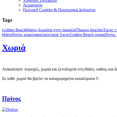
Χρήσιμα Τηλέφωνα
Λεωφορεία
Πολιτική Cookies & Προσωπικά Δεδομένα
Tags
Golden Beach
Θάσος δωμάτια στην παραλία
Thassos beaches
Тасос с
Θάσο
Потос апартаменти
остров Тасос
Golden Beach rooms
Потос 
Χωριά
Ανακαλύψτε περιοχές, χωριά και ξενοδοχεία στη Θάσο, καθώς και ά
Σε κάθε χωριό θα βρείτε τα καταχωρημένα καταλύματα !!
Πρίνος