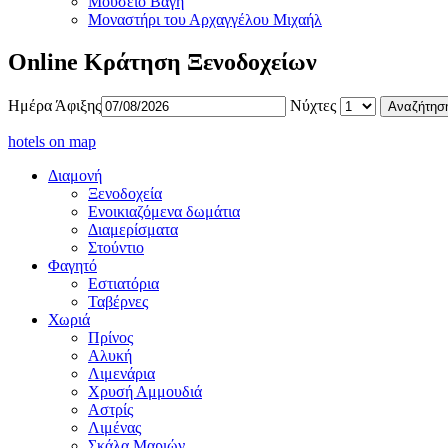
Μουσείο Βαγή
Μοναστήρι του Αρχαγγέλου Μιχαήλ
Online Κράτηση Ξενοδοχείων
Ημέρα Άφιξης
Νύχτες
hotels on map
Διαμονή
Ξενοδοχεία
Ενοικιαζόμενα δωμάτια
Διαμερίσματα
Στούντιο
Φαγητό
Εστιατόρια
Ταβέρνες
Χωριά
Πρίνος
Αλυκή
Λιμενάρια
Χρυσή Αμμουδιά
Αστρίς
Λιμένας
Σκάλα Μαριών