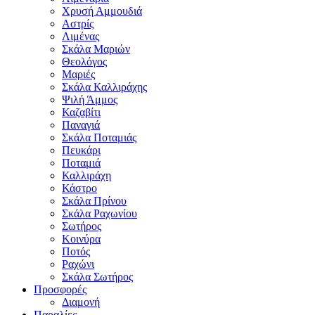
Χρυσή Αμμουδιά
Αστρίς
Λιμένας
Σκάλα Μαριών
Θεολόγος
Μαριές
Σκάλα Καλλιράχης
Ψιλή Άμμος
Καζαβίτι
Παναγιά
Σκάλα Ποταμιάς
Πευκάρι
Ποταμιά
Καλλιράχη
Κάστρο
Σκάλα Πρίνου
Σκάλα Ραχωνίου
Σωτήρος
Κοινύρα
Ποτός
Ραχώνι
Σκάλα Σωτήρος
Προσφορές
Διαμονή
Παραλίες