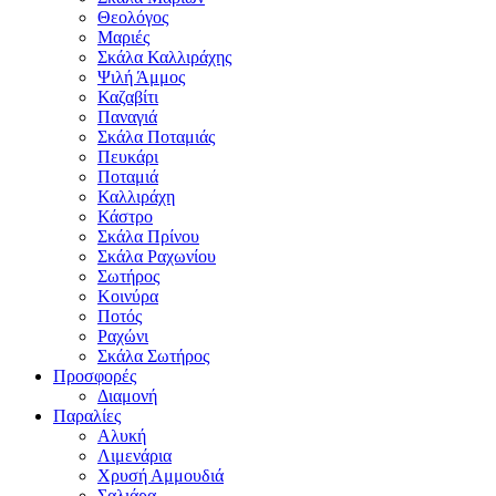
Θεολόγος
Μαριές
Σκάλα Καλλιράχης
Ψιλή Άμμος
Καζαβίτι
Παναγιά
Σκάλα Ποταμιάς
Πευκάρι
Ποταμιά
Καλλιράχη
Κάστρο
Σκάλα Πρίνου
Σκάλα Ραχωνίου
Σωτήρος
Κοινύρα
Ποτός
Ραχώνι
Σκάλα Σωτήρος
Προσφορές
Διαμονή
Παραλίες
Αλυκή
Λιμενάρια
Χρυσή Αμμουδιά
Σαλιάρα