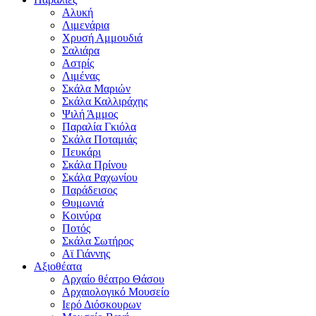
Αλυκή
Λιμενάρια
Χρυσή Αμμουδιά
Σαλιάρα
Αστρίς
Λιμένας
Σκάλα Μαριών
Σκάλα Καλλιράχης
Ψιλή Άμμος
Παραλία Γκιόλα
Σκάλα Ποταμιάς
Πευκάρι
Σκάλα Πρίνου
Σκάλα Ραχωνίου
Παράδεισος
Θυμωνιά
Κοινύρα
Ποτός
Σκάλα Σωτήρος
Αϊ Γιάννης
Αξιοθέατα
Αρχαίο θέατρο Θάσου
Αρχαιολογικό Μουσείο
Ιερό Διόσκουρων