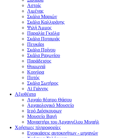
Αστρίς
Λιμένας
Σκάλα Μαριών
Σκάλα Καλλιράχης
Ψιλή Άμμος
Παραλία Γκιόλα
Σκάλα Ποταμιάς
Πευκάρι
Σκάλα Πρίνου
Σκάλα Ραχωνίου
Παράδεισος
Θυμωνιά
Κοινύρα
Ποτός
Σκάλα Σωτήρος
Αϊ Γιάννης
Αξιοθέατα
Αρχαίο θέατρο Θάσου
Αρχαιολογικό Μουσείο
Ιερό Διόσκουρων
Μουσείο Βαγή
Μοναστήρι του Αρχαγγέλου Μιχαήλ
Χρήσιμες πληροφορίες
Ενοικιάσεις αυτοκινήτων - μηχανών